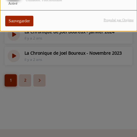
Utilisation: Fonctionnalité
il y a 2 ans
Activé
La Chronique Musicale de Joël Boureux - Mars
2024
Propulsé par Orejime
Sauvegarder
il y a 2 ans
La Chronique de Joel Boureux - Janvier 2024
il y a 2 ans
La Chronique de Joel Boureux - Novembre 2023
il y a 2 ans
1
2