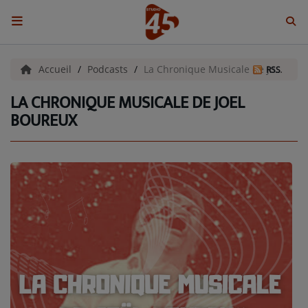
ACCUEIL
Accueil
Podcasts
La Chronique Musicale de Joel Boureux
RSS
LA CHRONIQUE MUSICALE DE JOEL
Emissions
BOUREUX
BENJI & COMPAGNIE
GIEN, SA FABULEUSE HISTOIRE
GRAFFITI CINÉMA
LES ASSOCIÉS DU JOUR
LA CHRONIQUE ENVIRONNEMENTALE
LA CHRONIQUE MUSICALE