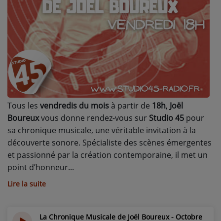
L'ÉNERGIE DES 9 ÉTOILES
MIXTAPE ADDICT RADIO SHOW
"SI ON CHANTAIT", L'ÉMISSION
SONS 2 DARONS
La Radio
Tous les
vendredis du mois
à partir de
18h
,
Joël
EQUIPE
Boureux
vous donne rendez-vous sur
Studio 45
pour
sa chronique musicale, une véritable invitation à la
PODCASTS
découverte sonore. Spécialiste des scènes émergentes
et passionné par la création contemporaine, il met un
INTERVIEW
point d’honneur
Lire la suite
Musique
TITRES DIFFUSÉS
La Chronique Musicale de Joël Boureux - Octobre