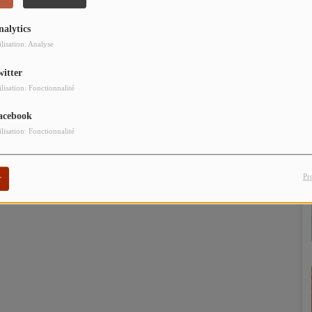
nalytics
ilisation: Analyse
witter
ilisation: Fonctionnalité
acebook
ilisation: Fonctionnalité
Pr
r