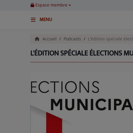
Espace membre
MENU
ACCUEIL
Accueil
Podcasts
L'édition spéciale éle
L'ÉDITION SPÉCIALE ÉLECTIONS M
Emissions
BENJI & COMPAGNIE
GIEN, SA FABULEUSE HISTOIRE
GRAFFITI CINÉMA
LES ASSOCIÉS DU JOUR
LA CHRONIQUE ENVIRONNEMENTALE
LA CHRONIQUE MUSICALE