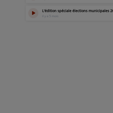
TITRES DIFFUSÉS
L'édition spéciale élections municipales 2
ARTISTES
il y a 5 mois
TOP 10
Participez
ADHÉREZ À STUDIO 45 !
DÉDICACES
Contact