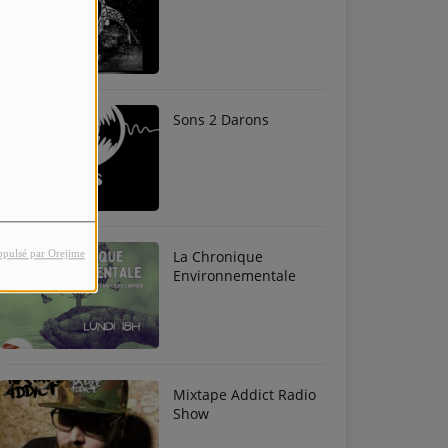
Sons 2 Darons
La Chronique
opulsé par Orejime
Environnementale
Mixtape Addict Radio
Show