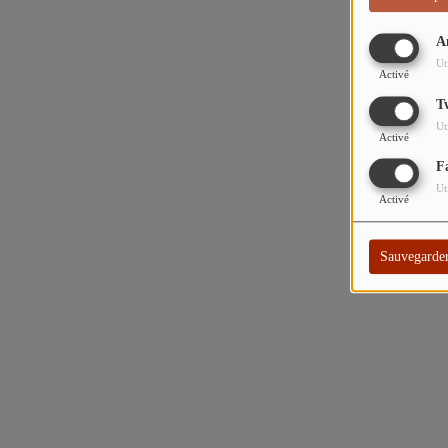
A
Ut
Activé
T
Ut
Activé
F
Ut
Activé
Sauvegarde