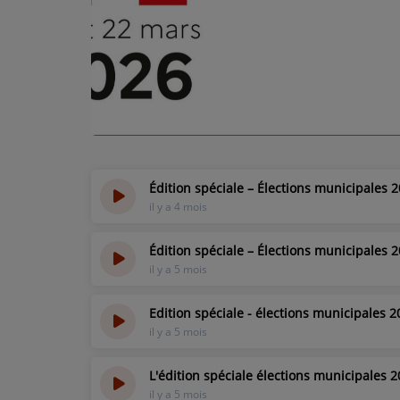
L'ÉNERGIE DES 9 ÉTOILES
MIXTAPE ADDICT RADIO SHOW
"SI ON CHANTAIT", L'ÉMISSION
SONS 2 DARONS
Édition spéciale – Élections municipales 2
La Radio
il y a 4 mois
EQUIPE
Édition spéciale – Élections municipales 2
il y a 5 mois
PODCASTS
INTERVIEW
Edition spéciale - élections municipales 2
il y a 5 mois
Musique
L'édition spéciale élections municipales 
il y a 5 mois