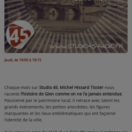
L'ÉNERGIE DES 9 ÉTOILES
MIXTAPE ADDICT RADIO SHOW
"SI ON CHANTAIT", L'ÉMISSION
SONS 2 DARONS
La Radio
Jeudi, de 18:00 à 18:15
EQUIPE
PODCASTS
Chaque mois sur
Studio 45
,
Michel Hissard Tissier
nous
raconte
INTERVIEW
l’histoire de Gien comme on ne l’a jamais entendue
.
Passionné par le patrimoine local, il retrace avec talent les
grands événements, les petites anecdotes, les figures
marquantes et les lieux emblématiques qui ont façonné
Musique
l’identité de la ville.
TITRES DIFFUSÉS