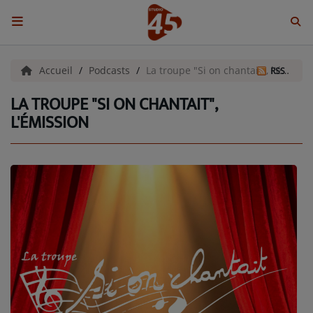
ACCUEIL
Accueil
Podcasts
La troupe "Si on chantait", l'émission
RSS
LA TROUPE "SI ON CHANTAIT",
Emissions
L'ÉMISSION
BENJI & COMPAGNIE
GIEN, SA FABULEUSE HISTOIRE
GRAFFITI CINÉMA
LES ASSOCIÉS DU JOUR
LA CHRONIQUE ENVIRONNEMENTALE
LA CHRONIQUE MUSICALE