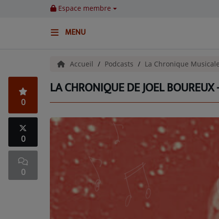
Espace membre
MENU
ACCUEIL
Accueil
Podcasts
La Chronique Musicale
LA CHRONIQUE DE JOEL BOUREUX -
Emissions
0
BENJI & COMPAGNIE
GIEN, SA FABULEUSE HISTOIRE
0
GRAFFITI CINÉMA
0
LES ASSOCIÉS DU JOUR
LA CHRONIQUE ENVIRONNEMENTALE
LA CHRONIQUE MUSICALE