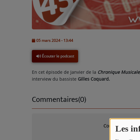
TITRES DIFFUSÉS
ARTISTES
TOP 10
05 mars 2024 - 13:44
Participez
Écouter le podcast
ADHÉREZ À STUDIO 45 !
En cet épisode de Janvier de la
Chronique Musicale
DÉDICACES
interview du bassiste
Gilles Coquard.
Contact
Commentaires(0)
Connectez-vous p
Les in
SE