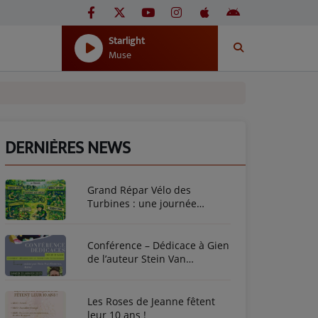
Starlight
Muse
DERNIÈRES NEWS
Grand Répar Vélo des
Turbines : une journée
dédiée au vélo à Briare !
Conférence – Dédicace à Gien
de l’auteur Stein Van
Oosteren
Les Roses de Jeanne fêtent
leur 10 ans !