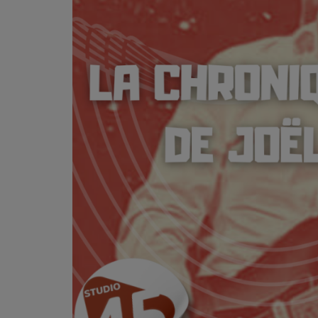
L'ÉNERGIE DES 9 ÉTOILES
MIXTAPE ADDICT RADIO SHOW
"SI ON CHANTAIT", L'ÉMISSION
SONS 2 DARONS
La Radio
EQUIPE
PODCASTS
INTERVIEW
Musique