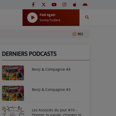
Feel Again
Sonny Fodera
RSS
DERNIERS PODCASTS
Benji & Compagnie #4
Benji & Compagnie #3
Les Associés du Jour #10 –
Donner la parole, changer le