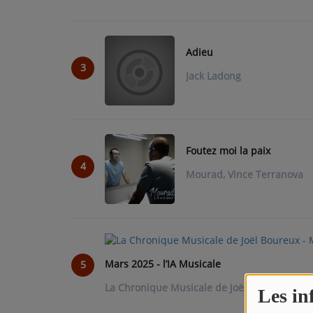
L'ÉNERGIE DES 9 ÉTOILES
MIXTAPE ADDICT RADIO SHOW
Adieu
3
Jack Ladong
"SI ON CHANTAIT", L'ÉMISSION
SONS 2 DARONS
Foutez moi la paix
La Radio
4
Mourad, Vince Terranova
EQUIPE
PODCASTS
INTERVIEW
Mars 2025 - l’IA Musicale
5
La Chronique Musicale de Joël Boureux
Musique
Les in