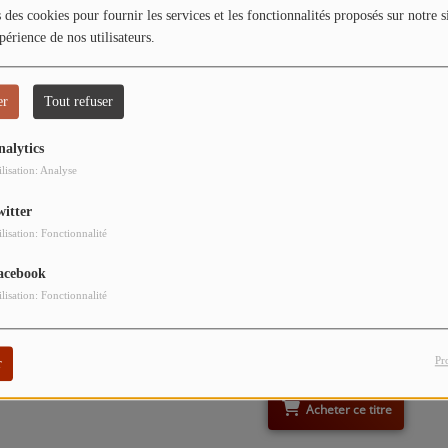
 des cookies pour fournir les services et les fonctionnalités proposés sur notre s
périence de nos utilisateurs.
chard
Acheter ce titre
er
Tout refuser
nalytics
ilisation: Analyse
witter
Acheter ce titre
ilisation: Fonctionnalité
acebook
ilisation: Fonctionnalité
èle
Pr
r
Acheter ce titre