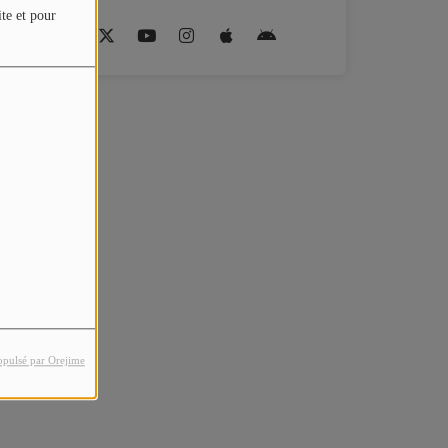
ite et pour
opulsé par Orejime