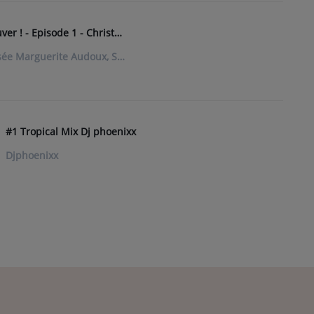
Audoux Plaisir de se Retrouver ! - Episode 1 - Christelle Girard et Mégane Chagnon
Benjamin Chausseron, Musée Marguerite Audoux, Studio 45
#1 Tropical Mix Dj phoenixx
Djphoenixx