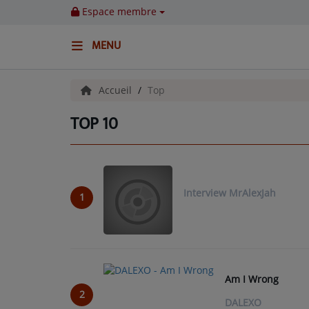
Espace membre
MENU
ACCUEIL
Accueil
Top
TOP 10
Emissions
BENJI & COMPAGNIE
GIEN, SA FABULEUSE HISTOIRE
Interview MrAlexJah
1
GRAFFITI CINÉMA
LES ASSOCIÉS DU JOUR
LA CHRONIQUE ENVIRONNEMENTALE
Am I Wrong
2
LA CHRONIQUE MUSICALE
DALEXO