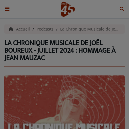
ACCUEIL
Accueil
Podcasts
La Chronique Musicale de Joel Boureux
LA CHRONIQUE MUSICALE DE JOËL
Emissions
BOUREUX - JUILLET 2024 : HOMMAGE À
JEAN MAUZAC
BENJI & COMPAGNIE
GIEN, SA FABULEUSE HISTOIRE
GRAFFITI CINÉMA
LES ASSOCIÉS DU JOUR
LA CHRONIQUE ENVIRONNEMENTALE
LA CHRONIQUE MUSICALE