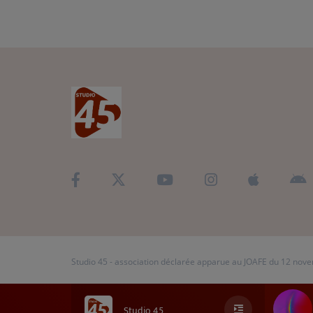
Studio 45 - association déclarée apparue au JOAFE du 12 no
Studio 45