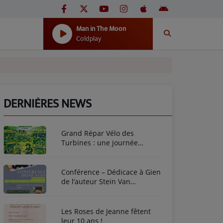
Man in The Moon
Coldplay
DERNIÈRES NEWS
Grand Répar Vélo des
Turbines : une journée
dédiée au vélo à Briare !
Conférence – Dédicace à Gien
de l’auteur Stein Van
Oosteren
Les Roses de Jeanne fêtent
leur 10 ans !