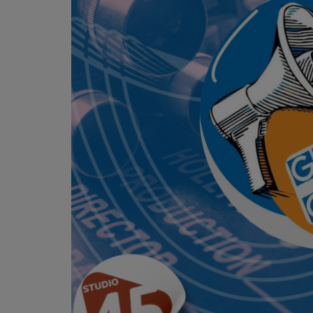
L'ÉNERGIE DES 9 ÉTOILES
MIXTAPE ADDICT RADIO SHOW
"SI ON CHANTAIT", L'ÉMISSION
SONS 2 DARONS
La Radio
EQUIPE
PODCASTS
INTERVIEW
Musique