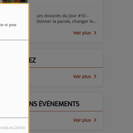
Les Associés du Jour #10 –
Donner la parole, changer le
ite et pour
regard avec le PEP45
Voir plus
PARTICIPEZ
Voir plus
PROCHAINS ÉVÈNEMENTS
Voir plus
opulsé par Orejime