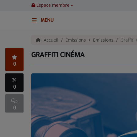
Espace membre
MENU
ACCUEIL
Accueil
Emissions
Emissions
Graffiti
GRAFFITI CINÉMA
Emissions
0
BENJI & COMPAGNIE
GIEN, SA FABULEUSE HISTOIRE
0
GRAFFITI CINÉMA
0
LES ASSOCIÉS DU JOUR
LA CHRONIQUE ENVIRONNEMENTALE
LA CHRONIQUE MUSICALE