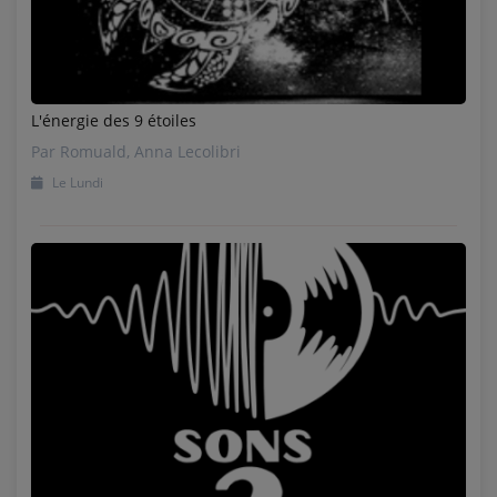
L'énergie des 9 étoiles
Par Romuald, Anna Lecolibri
Le Lundi