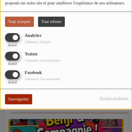
proposés sur notre site et pour améliorer l'expérience de nos utilisateurs.
Tout accepter
Tout refuser
Analytics
Utilisation: Analyse
Activé
évènement Studio 45 - Salon de l’Auto 2025 à Gien
Twitter
Utilisation: Fonctionnalité
Voir plus
Activé
Facebook
Utilisation: Fonctionnalité
Activé
Propulsé par Orejime
Sauvegarder
EMISSIONS