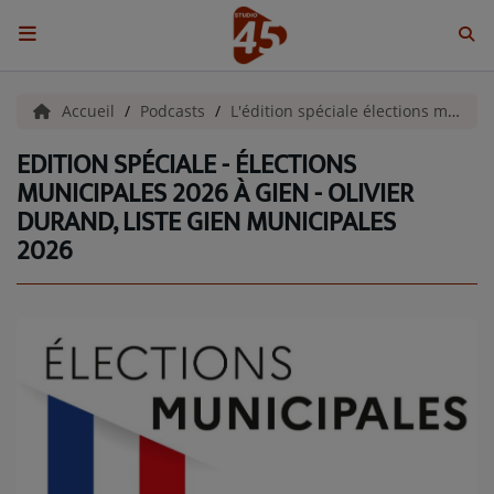
ACCUEIL
Accueil
Podcasts
L'édition spéciale élections municipales 2026
EDITION SPÉCIALE - ÉLECTIONS
Emissions
MUNICIPALES 2026 À GIEN - OLIVIER
DURAND, LISTE GIEN MUNICIPALES
BENJI & COMPAGNIE
2026
GIEN, SA FABULEUSE HISTOIRE
GRAFFITI CINÉMA
LES ASSOCIÉS DU JOUR
LA CHRONIQUE ENVIRONNEMENTALE
LA CHRONIQUE MUSICALE