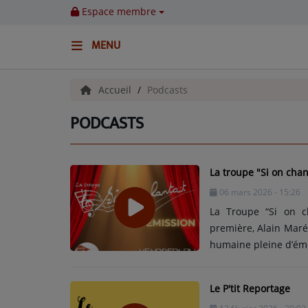
Espace membre
MENU
ACCUEIL
Accueil
Podcasts
PODCASTS
Emissions
BENJI & COMPAGNIE
La troupe "Si on chant
GIEN, SA FABULEUSE HISTOIRE
06 mars 2026 - 15:26
La Troupe “Si on c
GRAFFITI CINÉMA
première, Alain Maréc
LES ASSOCIÉS DU JOUR
humaine pleine d’émo
marqué l’histoire de 
LA CHRONIQUE ENVIRONNEMENTALE
les fous rires et l
Le P'tit Reportage
instants forts partagé
LA CHRONIQUE MUSICALE