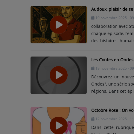
TITRES DIFFUSÉS
évolutions sportives 
Audoux, plaisir de se 
des bénévoles,et surt
ARTISTES
19 novembre 2025 - 09
qu’associatif. Un éch
TOP 10
collaboration avec S
chaque épisode, l’ém
des histoires humain
Participez
Marguerite Audoux :
accessible à tous. In
ADHÉREZ À STUDIO 45 !
Les Contes en Ondes 
micro pour offrir un
19 novembre 2025 - 09
regards croisés sur n
DÉDICACES
Découvrez un nouve
Ondes", une série sp
Contact
régions. Dans cet é
: l’histoire de la 
folklore local. Entre
Octobre Rose : On vou
récit qui traverse le
12 novembre 2025 - 11
à écouter dès mainten
Dans cette rubrique