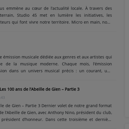
 passionnés réunis par l’amour de la chanson, du live et
ous emmène au cœur de l’actualité locale. À travers des
errain, Studio 45 met en lumière les initiatives, les
eurs qui font vivre notre territoire. Micro en main, nous
e de celles et ceux qui s’engagent au quotidien, pour vous
vivant, accessible et humain sur des sujets qui nous
aque épisode est une invitation à découvrir, comprendre
iques locales, dans l’esprit de proximité et de curiosité
..
e émission musicale dédiée aux genres et aux artistes qui
ire de la musique moderne. Chaque mois, l’émission
ion dans un univers musical précis : un courant, une
 des artistes emblématiques qui ont façonné l’industrie
ous la connaissons aujourd’hui. House, techno, rock, hip-
Les 100 ans de l’Abeille de Gien – Partie 3
ques alternatives… Sons 2 Darons explore les racines, les
:43
nfluences de ces mouvements à travers une programmation
sée. Au......
lle de Gien – Partie 3 Dernier volet de notre grand format
e l’Abeille de Gien, avec Anthony Nino, président du club,
 président d’honneur. Dans cette troisième et dernière
ualité et à l’avenir :retour sur les 10 dernières années,les