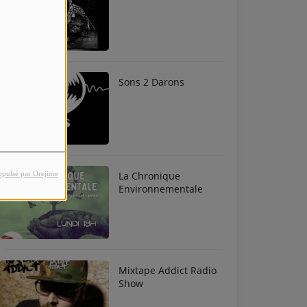
Sons 2 Darons
La Chronique
opulsé par Orejime
Environnementale
Mixtape Addict Radio
Show