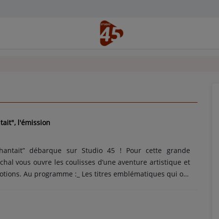
ait", l'émission
hantait” débarque sur Studio 45 ! Pour cette grande
hal vous ouvre les coulisses d’une aventure artistique et
tions. Au programme :_ Les titres emblématiques qui ont
la troupe_ Des anecdotes croustillantes sur les répétitions,
es moments inoubliables_ Des souvenirs de scène et des
s avec le public “Si on chantait”, c’est plus qu’un spectacle