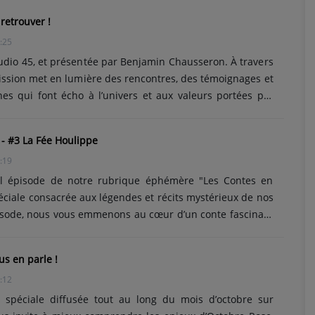
et structurelles récentes,l’engagement toujours essentiel
retrouver !
out les ambitions futures du club, tant sur le plan sportif
:25
ange tourné vers demain, entre......
tudio 45, et présentée par Benjamin Chausseron. À travers
ission met en lumière des rencontres, des témoignages et
es qui font écho à l’univers et aux valeurs portées par
 le partage, la mémoire, la solidarité et la culture
vités, partenaires et acteurs du territoire se succèdent au
- #3 La Fée Houlippe
 moment convivial où se mêlent souvenirs, expériences et
:19
otre époque. Un rendez-vous sonore où le plaisir......
l épisode de notre rubrique éphémère "Les Contes en
éciale consacrée aux légendes et récits mystérieux de nos
pisode, nous vous emmenons au cœur d’un conte fascinant
fée Houlippe, figure aussi énigmatique que poétique du
 magie, traditions et imaginaire, laissez-vous porter par ce
s en parle !
 temps. Un moment d’évasion, de culture et de patrimoine,
:12
ant sur Studio 45....
 spéciale diffusée tout au long du mois d’octobre sur