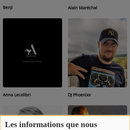
L'ÉNERGIE DES 9 ÉTOILES
Benji
Alain Maréchal
MIXTAPE ADDICT RADIO SHOW
"SI ON CHANTAIT", L'ÉMISSION
SONS 2 DARONS
La Radio
EQUIPE
PODCASTS
INTERVIEW
Anna Lecolibri
DJ Phoenixx
Musique
Les informations que nous
TITRES DIFFUSÉS