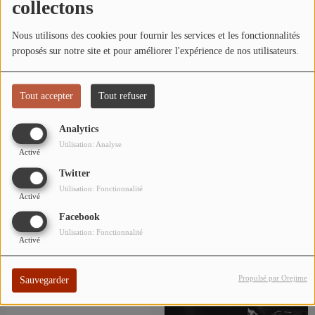
collectons
ARTISTES
Nous utilisons des cookies pour fournir les services et les fonctionnalités
TOP 10
proposés sur notre site et pour améliorer l'expérience de nos utilisateurs.
Participez
Tout accepter
Tout refuser
ADHÉREZ À STUDIO 45 !
Jean-Louis Caffier
Joël
Analytics
DÉDICACES
Utilisation: Analyse
Activé
Twitter
Utilisation: Fonctionnalité
Contact
Activé
Facebook
Utilisation: Fonctionnalité
Se connecter
Activé
Propulsé par Orejime
Sauvegarder