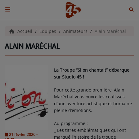
ACCUEIL
Accueil
Equipes
Animateurs
Alain Maréchal
ALAIN MARÉCHAL
Emissions
BENJI & COMPAGNIE
La Troupe “Si on chantait” débarque
GIEN, SA FABULEUSE HISTOIRE
sur Studio 45 !
GRAFFITI CINÉMA
Pour cette grande première, Alain
Maréchal vous ouvre les coulisses
LES ASSOCIÉS DU JOUR
d’une aventure artistique et humaine
pleine d’émotions.
LA CHRONIQUE ENVIRONNEMENTALE
Au programme :
LA CHRONIQUE MUSICALE
_ Les titres emblématiques qui ont
21 février 2026 -
marqué l’histoire de la troupe