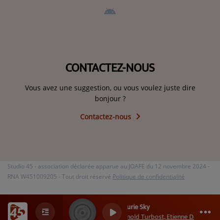
CONTACTEZ-NOUS
Vous avez une suggestion, ou vous voulez juste dire
bonjour ?
Contactez-nous
Studio 45 - association déclarée apparue au JOAFE du 12 novembre 2024 -
RNA W451009205 - Tout droit réservé
Politique de confidentialité
Laurie Sky
0
0
0
Arnold Turbost, Etienne Daho