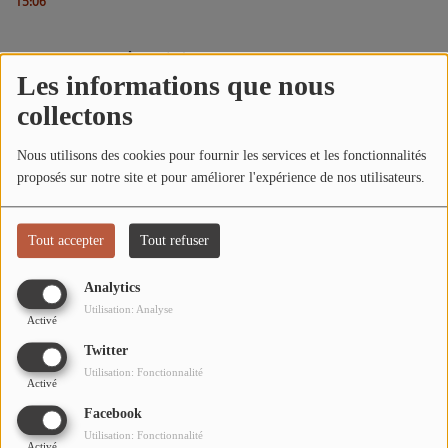
15:06
L'ÉNERGIE DES 9 ÉTOILES
MIXTAPE ADDICT RADIO SHOW
Commentaires(0)
Les informations que nous
"SI ON CHANTAIT", L'ÉMISSION
collectons
SONS 2 DARONS
Connectez-vous pour commenter cet article
Nous utilisons des cookies pour fournir les services et les fonctionnalités
proposés sur notre site et pour améliorer l'expérience de nos utilisateurs.
SE CONNECTER
La Radio
EQUIPE
Tout accepter
Tout refuser
PODCASTS
Analytics
Utilisation: Analyse
INTERVIEW
Activé
Twitter
Utilisation: Fonctionnalité
Musique
Activé
Facebook
TITRES DIFFUSÉS
Utilisation: Fonctionnalité
Activé