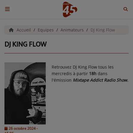
ACCUEIL
Accueil
Equipes
Animateurs
DJ King Flow
DJ KING FLOW
Emissions
BENJI & COMPAGNIE
Retrouvez DJ King Flow tous les
GIEN, SA FABULEUSE HISTOIRE
mercredis à partir
18h
dans
l'émission
Mixtape Addict Radio Show.
GRAFFITI CINÉMA
LES ASSOCIÉS DU JOUR
LA CHRONIQUE ENVIRONNEMENTALE
LA CHRONIQUE MUSICALE
26 octobre 2024 -