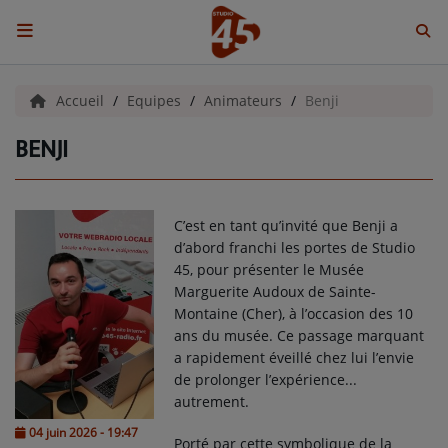
ACCUEIL
Accueil
Equipes
Animateurs
Benji
BENJI
Emissions
BENJI & COMPAGNIE
C’est en tant qu’invité que Benji a
GIEN, SA FABULEUSE HISTOIRE
d’abord franchi les portes de Studio
45, pour présenter le Musée
GRAFFITI CINÉMA
Marguerite Audoux de Sainte-
Montaine (Cher), à l’occasion des 10
LES ASSOCIÉS DU JOUR
ans du musée. Ce passage marquant
a rapidement éveillé chez lui l’envie
LA CHRONIQUE ENVIRONNEMENTALE
de prolonger l’expérience...
autrement.
LA CHRONIQUE MUSICALE
04 juin 2026 - 19:47
Porté par cette symbolique de la