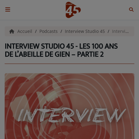
ACCUEIL
Accueil
Podcasts
Interview Studio 45
Interview Studio 45 - Les 100 ans de l’Abeille de Gien – Partie 2
INTERVIEW STUDIO 45 - LES 100 ANS
Emissions
DE L’ABEILLE DE GIEN – PARTIE 2
BENJI & COMPAGNIE
GIEN, SA FABULEUSE HISTOIRE
GRAFFITI CINÉMA
LES ASSOCIÉS DU JOUR
LA CHRONIQUE ENVIRONNEMENTALE
LA CHRONIQUE MUSICALE