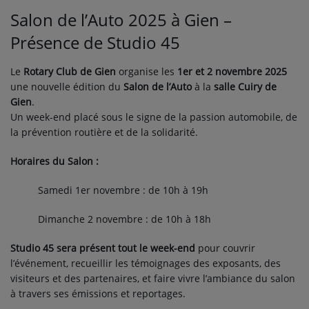
ARTISTES
Salon de l’Auto 2025 à Gien –
Présence de Studio 45
TOP 10
Le
Rotary Club de Gien
organise les
1er et 2 novembre 2025
Participez
une nouvelle édition du
Salon de l’Auto
à la
salle Cuiry de
Gien
.
ADHÉREZ À STUDIO 45 !
Un week-end placé sous le signe de la passion automobile, de
la prévention routière et de la solidarité.
DÉDICACES
Horaires du Salon :
Contact
Samedi 1er novembre : de 10h à 19h
Dimanche 2 novembre : de 10h à 18h
Se connecter
Studio 45 sera présent tout le week-end
pour couvrir
l’événement, recueillir les témoignages des exposants, des
visiteurs et des partenaires, et faire vivre l’ambiance du salon
à travers ses émissions et reportages.