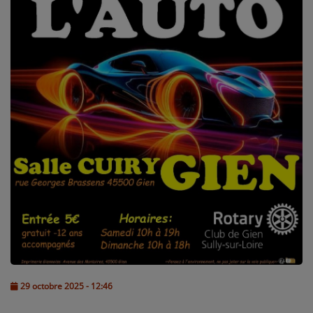
L'ÉNERGIE DES 9 ÉTOILES
MIXTAPE ADDICT RADIO SHOW
"SI ON CHANTAIT", L'ÉMISSION
SONS 2 DARONS
La Radio
EQUIPE
PODCASTS
INTERVIEW
Musique
29 octobre 2025 - 12:46
TITRES DIFFUSÉS