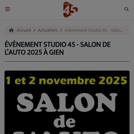
ACCUEIL
Accueil
Actualités
évènement Studio 45 - Salon de l’Auto 2025 à Gien
ÉVÈNEMENT STUDIO 45 - SALON DE
Emissions
L’AUTO 2025 À GIEN
BENJI & COMPAGNIE
GIEN, SA FABULEUSE HISTOIRE
GRAFFITI CINÉMA
LES ASSOCIÉS DU JOUR
LA CHRONIQUE ENVIRONNEMENTALE
LA CHRONIQUE MUSICALE