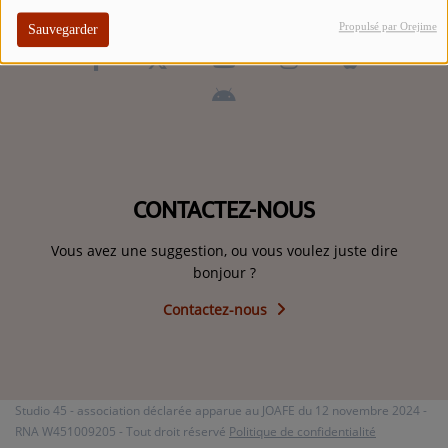
ARTISTES
Propulsé par Orejime
Sauvegarder
TOP 10
Participez
ADHÉREZ À STUDIO 45 !
CONTACTEZ-NOUS
DÉDICACES
Vous avez une suggestion, ou vous voulez juste dire
Contact
bonjour ?
Contactez-nous
Se connecter
Studio 45 - association déclarée apparue au JOAFE du 12 novembre 2024 -
RNA W451009205 - Tout droit réservé
Politique de confidentialité