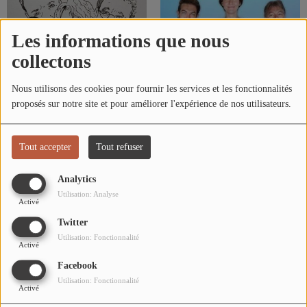
L'ÉNERGIE DES 9 ÉTOILES
MIXTAPE ADDICT RADIO SHOW
Les informations que nous
collectons
"SI ON CHANTAIT", L'ÉMISSION
SONS 2 DARONS
Nous utilisons des cookies pour fournir les services et les fonctionnalités
proposés sur notre site et pour améliorer l'expérience de nos utilisateurs.
Laf'air
Les pirates de l'air
La Radio
Tout accepter
Tout refuser
EQUIPE
Analytics
PODCASTS
Utilisation: Analyse
Activé
INTERVIEW
Twitter
Utilisation: Fonctionnalité
Activé
Musique
Facebook
Utilisation: Fonctionnalité
TITRES DIFFUSÉS
Activé