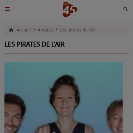
ACCUEIL
Accueil
Artistes
Les pirates de l'air
LES PIRATES DE L'AIR
Emissions
BENJI & COMPAGNIE
GIEN, SA FABULEUSE HISTOIRE
GRAFFITI CINÉMA
LES ASSOCIÉS DU JOUR
LA CHRONIQUE ENVIRONNEMENTALE
LA CHRONIQUE MUSICALE