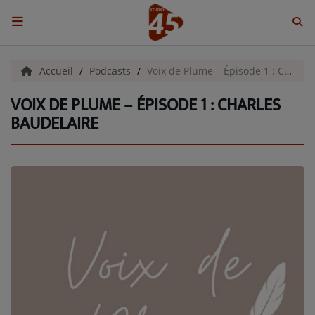
ACCUEIL
Accueil
Podcasts
Voix de Plume – Épisode 1 : Charles Baudelaire
VOIX DE PLUME – ÉPISODE 1 : CHARLES
Emissions
BAUDELAIRE
BENJI & COMPAGNIE
GIEN, SA FABULEUSE HISTOIRE
GRAFFITI CINÉMA
LES ASSOCIÉS DU JOUR
LA CHRONIQUE ENVIRONNEMENTALE
LA CHRONIQUE MUSICALE