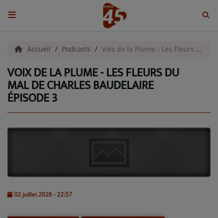
ACCUEIL
Accueil
Podcasts
Voix de la Plume - Les Fleurs du Mal de Charles Baudelaire épisode 3
VOIX DE LA PLUME - LES FLEURS DU
Emissions
MAL DE CHARLES BAUDELAIRE
ÉPISODE 3
BENJI & COMPAGNIE
GIEN, SA FABULEUSE HISTOIRE
GRAFFITI CINÉMA
LES ASSOCIÉS DU JOUR
LA CHRONIQUE ENVIRONNEMENTALE
02 juillet 2026 - 22:57
LA CHRONIQUE MUSICALE