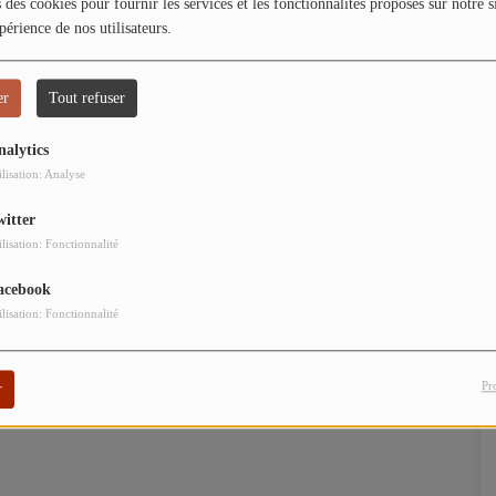
our commenter cet article
 des cookies pour fournir les services et les fonctionnalités proposés sur notre s
périence de nos utilisateurs.
 CONNECTER
er
Tout refuser
nalytics
ilisation: Analyse
witter
ilisation: Fonctionnalité
acebook
ilisation: Fonctionnalité
Pr
r