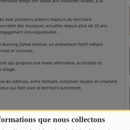
ritable temps fort dédié aux initiatives locales, à la
 avec plusieurs acteurs majeurs du territoire.
ournable des musiques actuelles depuis plus de 20 ans,
n engagement éco-responsable
.
du
Burning Zamal Festival
, un événement festif mêlant
sive et inclusive
.
ante qui propose une mode alternative, accessible et
 village.
 du Gâtinais, entre festivals, initiatives locales et créativité
ceux qui font vivre le territoire autrement.
formations que nous collectons