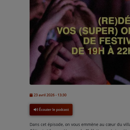
L'ÉNERGIE DES 9 ÉTOILES
MIXTAPE ADDICT RADIO SHOW
"SI ON CHANTAIT", L'ÉMISSION
SONS 2 DARONS
La Radio
EQUIPE
PODCASTS
23 avril 2026 - 13:30
INTERVIEW
Écouter le podcast
Musique
Dans cet épisode, on vous emmène au cœur du vill