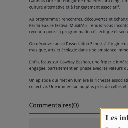
Gâtinais Libre
au Hangar de Châlette-sur-Loing. Un vé
TITRES DIFFUSÉS
culture alternative et à l’engagement associatif.
ARTISTES
Au programme : rencontres, découvertes et échanges
TOP 10
Parmi eux, le festival
Musik'Air
, rendez-vous incont
reconnu pour sa programmation éclectique et so
On découvre aussi l’association
Echo'z
, à l’origine 
Participez
musique, arts et écologie dans une ambiance immer
ADHÉREZ À STUDIO 45 !
Enfin, focus sur Cowboy Beshop, une friperie itinér
DÉDICACES
engagée, parfaitement en phase avec les valeurs du
Un épisode qui met en lumière la richesse associative
Contact
collective. Une immersion au plus près de celles et 
Commentaires(0)
Les in