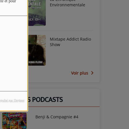
ite et pour
Environnementale
Mixtape Addict Radio
Show
Voir plus
DERNIERS PODCASTS
opulsé par Orejime
Benji & Compagnie #4