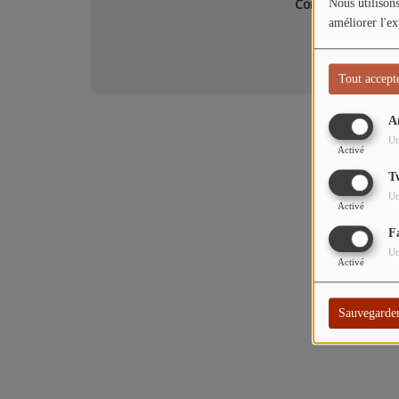
Connectez-vous p
Nous utilisons
améliorer l'ex
SE
Tout accept
A
Ut
Activé
T
Ut
Activé
F
Ut
Activé
Sauvegarde