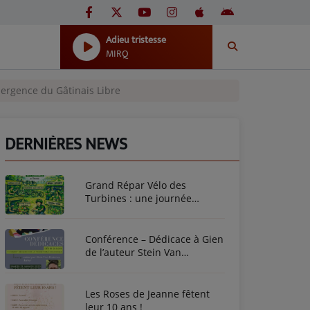
Adieu tristesse
MIRQ
bmergence du Gâtinais Libre
DERNIÈRES NEWS
Grand Répar Vélo des
Turbines : une journée
dédiée au vélo à Briare !
Conférence – Dédicace à Gien
de l’auteur Stein Van
Oosteren
Les Roses de Jeanne fêtent
leur 10 ans !