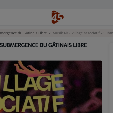
ubmergence du Gâtinais Libre
Musik'Air - Village associatif – Su
– SUBMERGENCE DU GÂTINAIS LIBRE