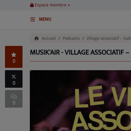
Espace membre
MENU
ACCUEIL
Accueil
Podcasts
Village associatif – S
MUSIK'AIR - VILLAGE ASSOCIATIF 
Emissions
0
BENJI & COMPAGNIE
GIEN, SA FABULEUSE HISTOIRE
0
GRAFFITI CINÉMA
0
LES ASSOCIÉS DU JOUR
LA CHRONIQUE ENVIRONNEMENTALE
LA CHRONIQUE MUSICALE