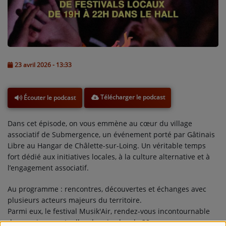
L'ÉNERGIE DES 9 ÉTOILES
MIXTAPE ADDICT RADIO SHOW
"SI ON CHANTAIT", L'ÉMISSION
23 avril 2026 - 13:33
SONS 2 DARONS
Télécharger le podcast
Écouter le podcast
La Radio
EQUIPE
Dans cet épisode, on vous emmène au cœur du village
associatif de Submergence, un événement porté par
Gâtinais
PODCASTS
Libre
au Hangar de Châlette-sur-Loing. Un véritable temps
fort dédié aux initiatives locales, à la culture alternative et à
INTERVIEW
l’engagement associatif.
Au programme : rencontres, découvertes et échanges avec
Musique
plusieurs acteurs majeurs du territoire.
Parmi eux, le festival
Musik'Air
, rendez-vous incontournable
TITRES DIFFUSÉS
des musiques actuelles depuis plus de 20 ans, reconnu pour