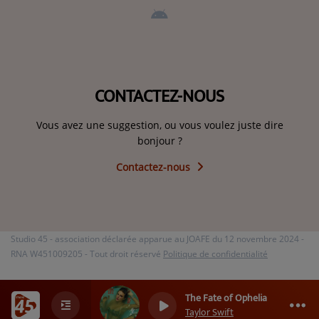
CONTACTEZ-NOUS
Vous avez une suggestion, ou vous voulez juste dire
bonjour ?
Contactez-nous
Studio 45 - association déclarée apparue au JOAFE du 12 novembre 2024 -
RNA W451009205 - Tout droit réservé
Politique de confidentialité
The Fate of Ophelia
0
0
0
Taylor Swift