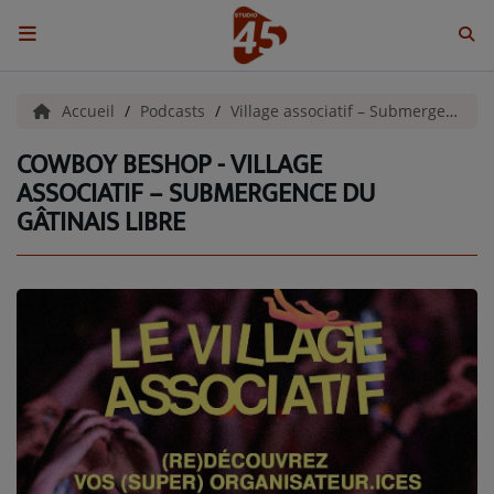
ACCUEIL
Accueil
Podcasts
Village associatif – Submergence du Gâtinais Libre
COWBOY BESHOP - VILLAGE
Emissions
ASSOCIATIF – SUBMERGENCE DU
GÂTINAIS LIBRE
BENJI & COMPAGNIE
GIEN, SA FABULEUSE HISTOIRE
GRAFFITI CINÉMA
LES ASSOCIÉS DU JOUR
LA CHRONIQUE ENVIRONNEMENTALE
LA CHRONIQUE MUSICALE