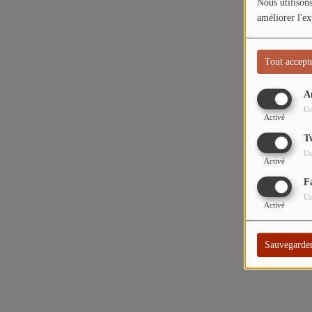
Nous utilisons
améliorer l'ex
Tout accept
A
Ut
Activé
T
Ut
Activé
F
Ut
Activé
Sauvegarde