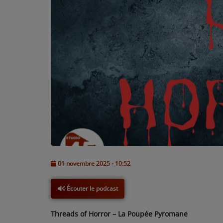
L'ÉNERGIE DES 9 ÉTOILES
MIXTAPE ADDICT RADIO SHOW
"SI ON CHANTAIT", L'ÉMISSION
SONS 2 DARONS
La Radio
EQUIPE
PODCASTS
01 novembre 2025 - 10:52
INTERVIEW
Écouter le podcast
Musique
Threads of Horror –
La Poupée Pyromane