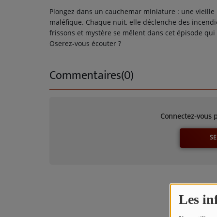
TITRES DIFFUSÉS
Plongez dans un cauchemar miniature : une vieille
maléfique. Chaque nuit, elle déclenche des incendi
ARTISTES
frissons et mystère se mêlent dans cet épisode qui 
TOP 10
Oserez-vous écouter ?
Commentaires(0)
Participez
ADHÉREZ À STUDIO 45 !
DÉDICACES
Connectez-vous p
SE
Contact
Les in