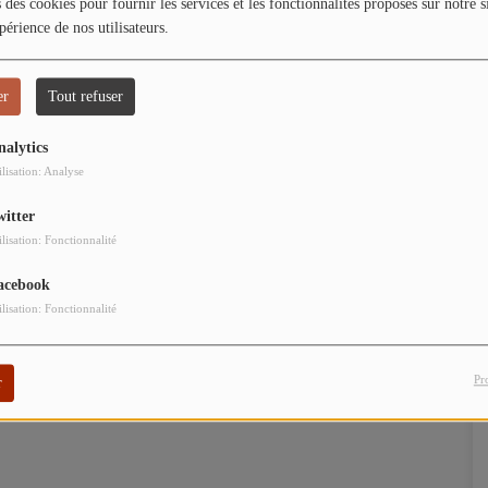
 des cookies pour fournir les services et les fonctionnalités proposés sur notre s
périence de nos utilisateurs.
er
Tout refuser
nalytics
ilisation: Analyse
witter
ilisation: Fonctionnalité
acebook
ilisation: Fonctionnalité
Pr
r