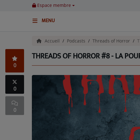
Espace membre
MENU
ACCUEIL
Accueil
Podcasts
Threads of Horror
T
THREADS OF HORROR #8 - LA PO
Emissions
0
BENJI & COMPAGNIE
GIEN, SA FABULEUSE HISTOIRE
0
GRAFFITI CINÉMA
0
LES ASSOCIÉS DU JOUR
LA CHRONIQUE ENVIRONNEMENTALE
LA CHRONIQUE MUSICALE