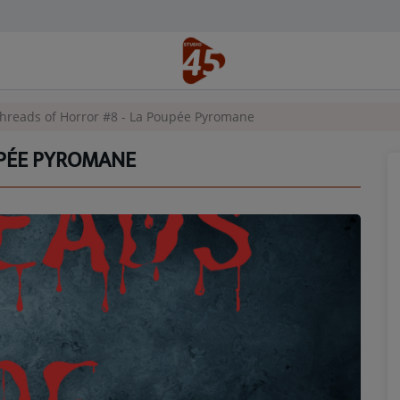
hreads of Horror #8 - La Poupée Pyromane
UPÉE PYROMANE