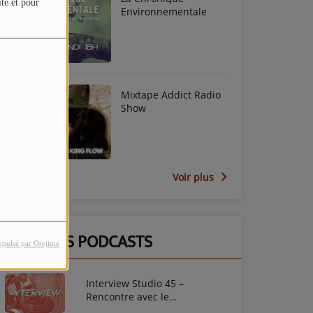
ite et pour
Environnementale
Mixtape Addict Radio
Show
Voir plus
DERNIERS PODCASTS
opulsé par Orejime
Interview Studio 45 –
Rencontre avec le
photographe Mirna Franchely