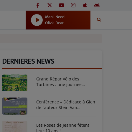
Man I Need
Olivia Dean
DERNIÈRES NEWS
Grand Répar Vélo des
Turbines : une journée
dédiée au vélo à Briare !
Conférence – Dédicace à Gien
de l’auteur Stein Van
Oosteren
Les Roses de Jeanne fêtent
leur 10 ans !