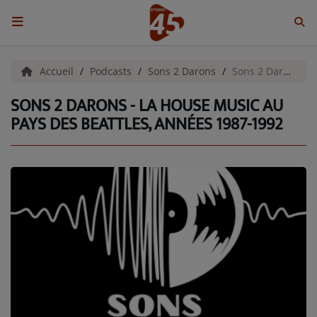
ACCUEIL
Accueil
Podcasts
Sons 2 Darons
Sons 2 Darons - La House music au pays des Beattles, années 1987-1992
SONS 2 DARONS - LA HOUSE MUSIC AU
Emissions
PAYS DES BEATTLES, ANNÉES 1987-1992
BENJI & COMPAGNIE
GIEN, SA FABULEUSE HISTOIRE
GRAFFITI CINÉMA
LES ASSOCIÉS DU JOUR
LA CHRONIQUE ENVIRONNEMENTALE
LA CHRONIQUE MUSICALE