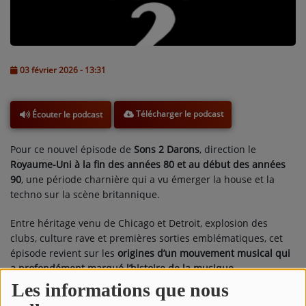
L'ÉNERGIE DES 9 ÉTOILES
MIXTAPE ADDICT RADIO SHOW
"SI ON CHANTAIT", L'ÉMISSION
03 février 2026 - 13:31
SONS 2 DARONS
Télécharger le podcast
Écouter le podcast
La Radio
Pour ce nouvel épisode de
Sons 2 Darons
, direction le
EQUIPE
Royaume-Uni à la fin des années 80 et au début des années
90
, une période charnière qui a vu émerger la house et la
PODCASTS
techno sur la scène britannique.
INTERVIEW
Entre héritage venu de Chicago et Detroit, explosion des
clubs, culture rave et premières sorties emblématiques, cet
épisode revient sur les
origines d’un mouvement musical qui
Musique
a profondément marqué l’histoire de la musique
électronique
. Des premiers succès aux artistes pionniers,
Les informations que nous
TITRES DIFFUSÉS
Sons 2 Darons
vous propose un voyage sonore à travers les