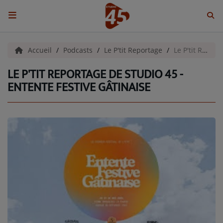
ACCUEIL
Accueil
Podcasts
Le P'tit Reportage
Le P'tit Reportage de Studio 45 - Entente Festive Gâtinaise
LE P'TIT REPORTAGE DE STUDIO 45 -
Emissions
ENTENTE FESTIVE GÂTINAISE
BENJI & COMPAGNIE
GIEN, SA FABULEUSE HISTOIRE
GRAFFITI CINÉMA
LES ASSOCIÉS DU JOUR
LA CHRONIQUE ENVIRONNEMENTALE
LA CHRONIQUE MUSICALE