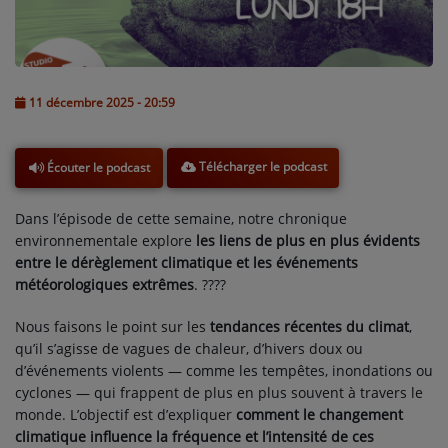
L'ÉNERGIE DES 9 ÉTOILES
MIXTAPE ADDICT RADIO SHOW
"SI ON CHANTAIT", L'ÉMISSION
11 décembre 2025 - 20:59
SONS 2 DARONS
Télécharger le podcast
Écouter le podcast
La Radio
Dans l’épisode de cette semaine, notre chronique
EQUIPE
environnementale explore
les liens de plus en plus évidents
entre le dérèglement climatique et les événements
PODCASTS
météorologiques extrêmes
. ????
INTERVIEW
Nous faisons le point sur les
tendances récentes du climat
,
qu’il s’agisse de vagues de chaleur, d’hivers doux ou
d’événements violents — comme les tempêtes, inondations ou
Musique
cyclones — qui frappent de plus en plus souvent à travers le
monde. L’objectif est d’expliquer
comment le changement
TITRES DIFFUSÉS
climatique influence la fréquence et l’intensité de ces