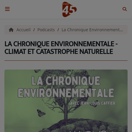
ACCUEIL
Accueil
Podcasts
La Chronique Environnementale
LA CHRONIQUE ENVIRONNEMENTALE -
Emissions
CLIMAT ET CATASTROPHE NATURELLE
BENJI & COMPAGNIE
GIEN, SA FABULEUSE HISTOIRE
GRAFFITI CINÉMA
LES ASSOCIÉS DU JOUR
LA CHRONIQUE ENVIRONNEMENTALE
LA CHRONIQUE MUSICALE