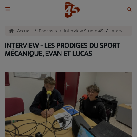
ACCUEIL
Accueil
Podcasts
Interview Studio 45
Interview - Les prodiges du sport mécanique, Evan et Lucas
INTERVIEW - LES PRODIGES DU SPORT
Emissions
MÉCANIQUE, EVAN ET LUCAS
BENJI & COMPAGNIE
GIEN, SA FABULEUSE HISTOIRE
GRAFFITI CINÉMA
LES ASSOCIÉS DU JOUR
LA CHRONIQUE ENVIRONNEMENTALE
LA CHRONIQUE MUSICALE