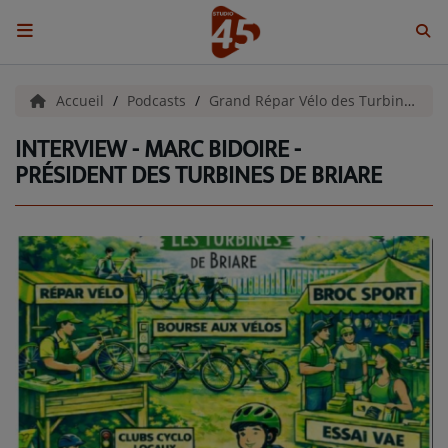
ACCUEIL
Accueil
Podcasts
Grand Répar Vélo des Turbines
INTERVIEW - MARC BIDOIRE -
Emissions
PRÉSIDENT DES TURBINES DE BRIARE
BENJI & COMPAGNIE
GIEN, SA FABULEUSE HISTOIRE
GRAFFITI CINÉMA
LES ASSOCIÉS DU JOUR
LA CHRONIQUE ENVIRONNEMENTALE
LA CHRONIQUE MUSICALE