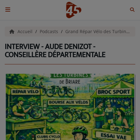
ACCUEIL
Accueil
Podcasts
Grand Répar Vélo des Turbines
INTERVIEW - AUDE DENIZOT -
Emissions
CONSEILLÈRE DÉPARTEMENTALE
BENJI & COMPAGNIE
GIEN, SA FABULEUSE HISTOIRE
GRAFFITI CINÉMA
LES ASSOCIÉS DU JOUR
LA CHRONIQUE ENVIRONNEMENTALE
LA CHRONIQUE MUSICALE