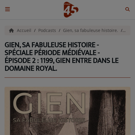
ACCUEIL
Accueil
Podcasts
Gien, sa fabuleuse histoire.
Gien
GIEN, SA FABULEUSE HISTOIRE -
Emissions
SPÉCIALE PÉRIODE MÉDIÉVALE -
ÉPISODE 2 : 1199, GIEN ENTRE DANS LE
BENJI & COMPAGNIE
DOMAINE ROYAL.
GIEN, SA FABULEUSE HISTOIRE
GRAFFITI CINÉMA
LES ASSOCIÉS DU JOUR
LA CHRONIQUE ENVIRONNEMENTALE
LA CHRONIQUE MUSICALE