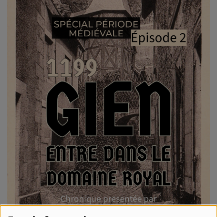
L'ÉNERGIE DES 9 ÉTOILES
MIXTAPE ADDICT RADIO SHOW
"SI ON CHANTAIT", L'ÉMISSION
SONS 2 DARONS
La Radio
EQUIPE
PODCASTS
INTERVIEW
Musique
TITRES DIFFUSÉS