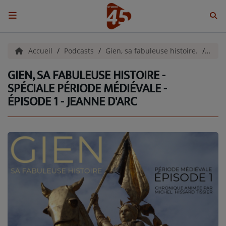
ACCUEIL
Accueil
Podcasts
Gien, sa fabuleuse histoire.
Gien
GIEN, SA FABULEUSE HISTOIRE -
Emissions
SPÉCIALE PÉRIODE MÉDIÉVALE -
ÉPISODE 1 - JEANNE D'ARC
BENJI & COMPAGNIE
GIEN, SA FABULEUSE HISTOIRE
GRAFFITI CINÉMA
LES ASSOCIÉS DU JOUR
LA CHRONIQUE ENVIRONNEMENTALE
LA CHRONIQUE MUSICALE