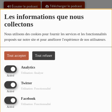
ARTISTES
Télécharger le podcast
Écouter le podcast
TOP 10
Les informations que nous
L'
émission participative à la Guinguette Giennoise
c'est
collectons
déroulé le 6 juillet 2024, durand cette émission vous allez
découvrir en première partie le projet de la
Guinguette
Participez
Nous utilisons des cookies pour fournir les services et les fonctionnalités
Giennoise
avec l'interview de son initiateur
Olivier Goujon,
en
proposés sur notre site et pour améliorer l'expérience de nos utilisateurs.
deuxième partie vous découvrirez la nouvelle association
ADHÉREZ À STUDIO 45 !
Gien promouvant les arts dans sa diversité
"l'art de danser sa
DÉDICACES
vie"
avec
Aisha Medgy
et
Héléna Prévost,
en troisième partie
Tout accepter
Tout refuser
notre chroniqueur
Joel Boureux
enfile les costume d'invité
pour nous raconté sa passion pour la
musique
, de
Jean
Analytics
Contact
Mauzac,
de son groupe des
Pirates de l'air
et sa
chronique
Utilisation: Analyse
musicale mensuelle
et en dernière partie entretien littéraire
Activé
avec l'auteur
Julien Rochard
spécialisé dans le genre
Twitter
Thriller/Psycholohique
inspiré de l'univers de
Stephen
Se connecter
Utilisation: Fonctionnalité
King,
ses oeuvres notables sont
"Once upon a crime", "Cristal
Activé
Parc" et "Six"
tous sortis quelques mois en intervalles, il nous
Facebook
parlera aussi de son métier de formateur luinguistique.
Utilisation: Fonctionnalité
Activé