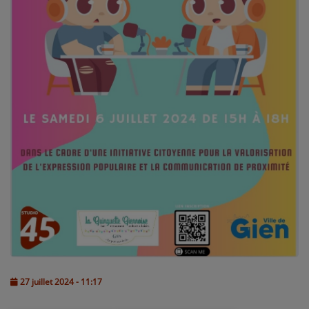
L'ÉNERGIE DES 9 ÉTOILES
MIXTAPE ADDICT RADIO SHOW
"SI ON CHANTAIT", L'ÉMISSION
SONS 2 DARONS
La Radio
EQUIPE
PODCASTS
INTERVIEW
Musique
27 juillet 2024 - 11:17
TITRES DIFFUSÉS