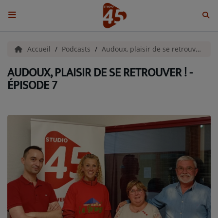
ACCUEIL
Accueil
Podcasts
Audoux, plaisir de se retrouver !
AUDOUX, PLAISIR DE SE RETROUVER ! -
Emissions
ÉPISODE 7
BENJI & COMPAGNIE
GIEN, SA FABULEUSE HISTOIRE
GRAFFITI CINÉMA
LES ASSOCIÉS DU JOUR
LA CHRONIQUE ENVIRONNEMENTALE
LA CHRONIQUE MUSICALE