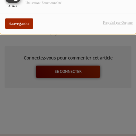
Utilisation: Fonctionnalité
Activé
À découvrir dès maintenant en version podcast.
Propulsé par Orejime
Sauvegarder
Commentaires(0)
Connectez-vous pour commenter cet article
SE CONNECTER