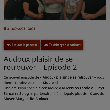
L'ÉNERGIE DES 9 ÉTOILES
MIXTAPE ADDICT RADIO SHOW
"SI ON CHANTAIT", L'ÉMISSION
31 août 2025 - 08:25
SONS 2 DARONS
Télécharger le podcast
Écouter le podcast
La Radio
Audoux plaisir de se
EQUIPE
retrouver – Épisode 2
PODCASTS
Ce nouvel épisode de
« Audoux plaisir de se retrouver »
vous
INTERVIEW
donne rendez-vous sur
Studio 45
!
Une émission spéciale consacrée à la
Mission Locale du Pays
Sancerre Sologne
, partenaire fidèle depuis plus de 10 ans du
Musique
Musée Marguerite-Audoux
.
TITRES DIFFUSÉS