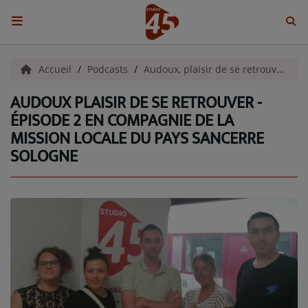
ACCUEIL
Accueil
Podcasts
Audoux, plaisir de se retrouver !
AUDOUX PLAISIR DE SE RETROUVER -
Emissions
ÉPISODE 2 EN COMPAGNIE DE LA
MISSION LOCALE DU PAYS SANCERRE
BENJI & COMPAGNIE
SOLOGNE
GIEN, SA FABULEUSE HISTOIRE
GRAFFITI CINÉMA
LES ASSOCIÉS DU JOUR
LA CHRONIQUE ENVIRONNEMENTALE
LA CHRONIQUE MUSICALE