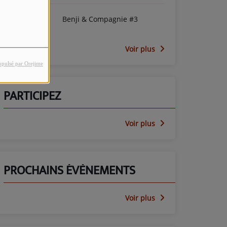
Benji & Compagnie #3
Voir plus
opulsé par Orejime
PARTICIPEZ
Voir plus
PROCHAINS ÉVÈNEMENTS
Voir plus