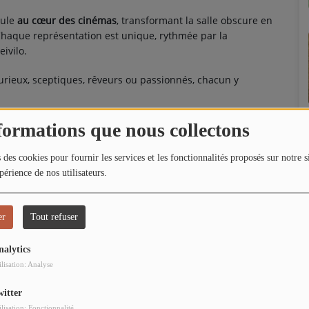
oule
au cœur des cinémas
, transformant la salle obscure en
 Chaque représentation est unique, rythmée par la
eivilo.
 curieux, sceptiques, rêveurs ou passionnés, chacun y
formations que nous collectons
te.”
 des cookies pour fournir les services et les fonctionnalités proposés sur notre s
périence de nos utilisateurs.
er
Tout refuser
nalytics
ilisation: Analyse
ment et recueillir les impressions du public.
witter
ilisation: Fonctionnalité