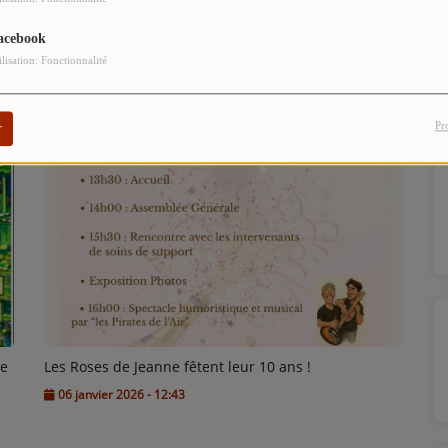
les interviews et les coulisses du spectacle !
acebook
ilisation: Fonctionnalité
Pr
r
ée
Les Roses de Jeanne fêtent leur 10 ans !
06 janvier 2026 - 12:43