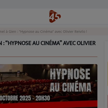
l à Gien : “Hypnose au Cinéma” avec Olivier Reivilo !
 : “HYPNOSE AU CINÉMA” AVEC OLIVIER