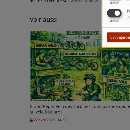
Restez à l’écoute sur
www.studio45-radio.fr
pour 
Activé
F
Voir aussi
Ut
Activé
Sauvegarde
Grand Répar Vélo des Turbines : une journée dédi
au vélo à Briare !
22 avril 2026 - 14:38