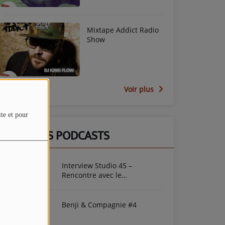
Mixtape Addict Radio
Show
Voir plus
ite et pour
DERNIERS PODCASTS
Interview Studio 45 –
Rencontre avec le
photographe Mirna Franchely
Kintombo
Benji & Compagnie #4