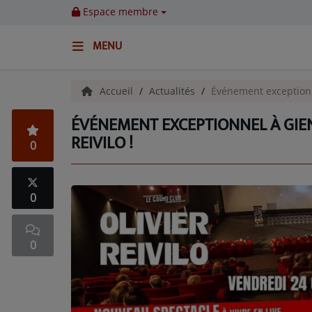
Espace membre
MENU
ACCUEIL
Accueil
Actualités
Événement exceptionne
ÉVÉNEMENT EXCEPTIONNEL À GIEN
Emissions
REIVILO !
0
BENJI & COMPAGNIE
GIEN, SA FABULEUSE HISTOIRE
0
GRAFFITI CINÉMA
0
LES ASSOCIÉS DU JOUR
LA CHRONIQUE ENVIRONNEMENTALE
LA CHRONIQUE MUSICALE