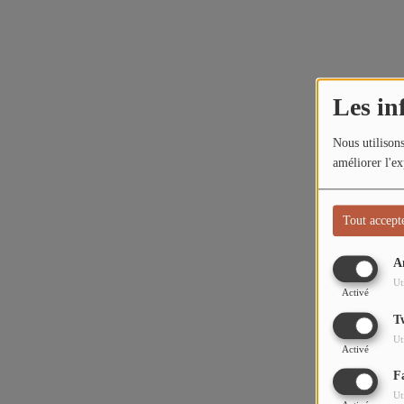
L'ÉNERGIE DES 9 ÉTOILES
MIXTAPE ADDICT RADIO SHOW
Les in
"SI ON CHANTAIT", L'ÉMISSION
SONS 2 DARONS
Nous utilisons
améliorer l'ex
La Radio
Tout accept
EQUIPE
A
PODCASTS
Ut
Activé
INTERVIEW
T
Ut
Activé
Musique
F
Ut