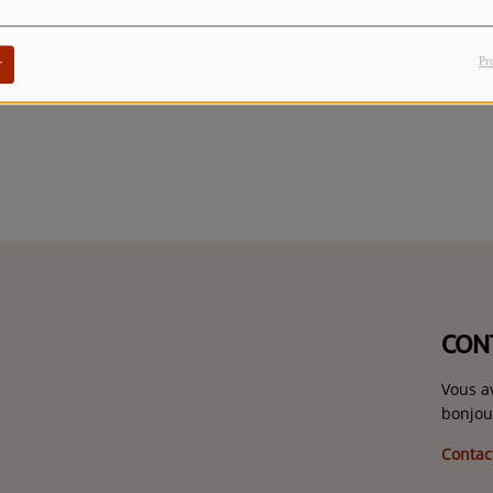
Pr
r
CON
Vous a
bonjou
Contac