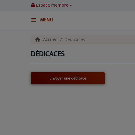
Espace membre
MENU
ACCUEIL
Accueil
Dédicaces
DÉDICACES
Emissions
BENJI & COMPAGNIE
Envoyer une dédicace
GIEN, SA FABULEUSE HISTOIRE
GRAFFITI CINÉMA
LES ASSOCIÉS DU JOUR
LA CHRONIQUE ENVIRONNEMENTALE
LA CHRONIQUE MUSICALE