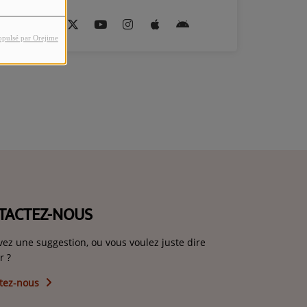
opulsé par Orejime
TACTEZ-NOUS
vez une suggestion, ou vous voulez juste dire
r ?
tez-nous