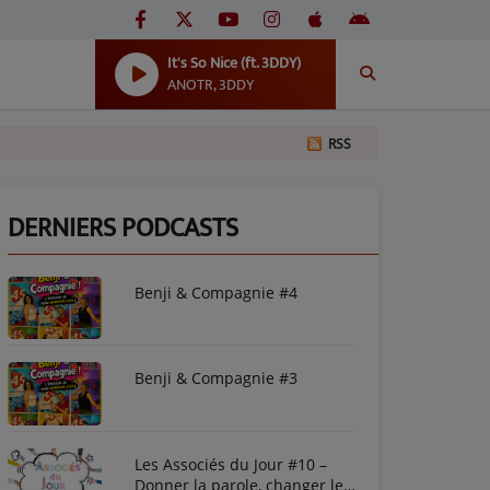
It's So Nice (ft. 3DDY)
ANOTR, 3DDY
RSS
DERNIERS PODCASTS
Benji & Compagnie #4
Benji & Compagnie #3
Les Associés du Jour #10 –
Donner la parole, changer le