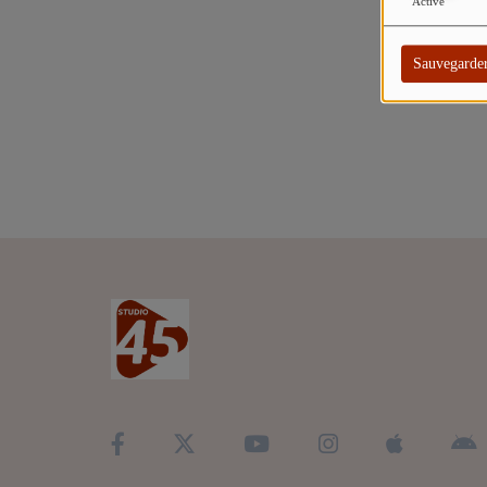
TITRES DIFFUSÉS
Activé
ARTISTES
Sauvegarde
TOP 10
Participez
ADHÉREZ À STUDIO 45 !
DÉDICACES
Contact