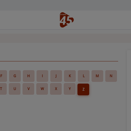
F
G
H
I
J
K
L
M
N
T
U
V
W
X
Y
Z