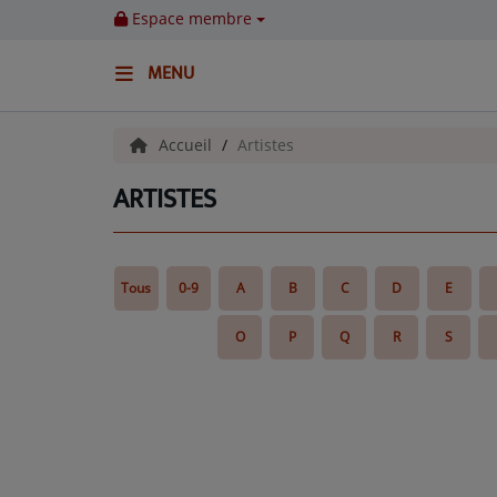
Espace membre
MENU
ACCUEIL
Accueil
Artistes
ARTISTES
Emissions
BENJI & COMPAGNIE
Tous
0-9
A
B
C
D
E
GIEN, SA FABULEUSE HISTOIRE
O
P
Q
R
S
GRAFFITI CINÉMA
LES ASSOCIÉS DU JOUR
LA CHRONIQUE ENVIRONNEMENTALE
LA CHRONIQUE MUSICALE