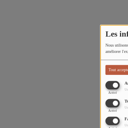
L'ÉNERGIE DES 9 ÉTOILES
MIXTAPE ADDICT RADIO SHOW
Les in
"SI ON CHANTAIT", L'ÉMISSION
SONS 2 DARONS
Nous utilisons
améliorer l'ex
La Radio
Tout accept
EQUIPE
A
PODCASTS
Ut
Activé
INTERVIEW
T
Ut
Activé
Musique
F
Ut