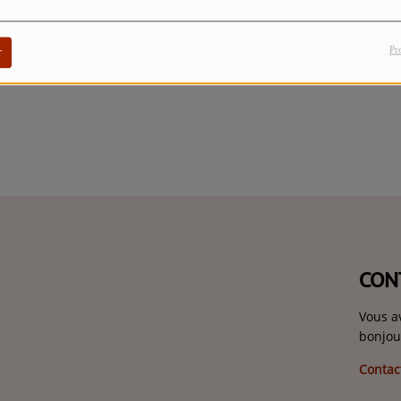
Pr
r
CON
Vous a
bonjou
Contac