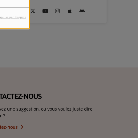
opulsé par Orejime
TACTEZ-NOUS
vez une suggestion, ou vous voulez juste dire
r ?
tez-nous