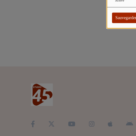
TITRES DIFFUSÉS
Activé
ARTISTES
Sauvegarde
TOP 10
Participez
ADHÉREZ À STUDIO 45 !
DÉDICACES
Contact