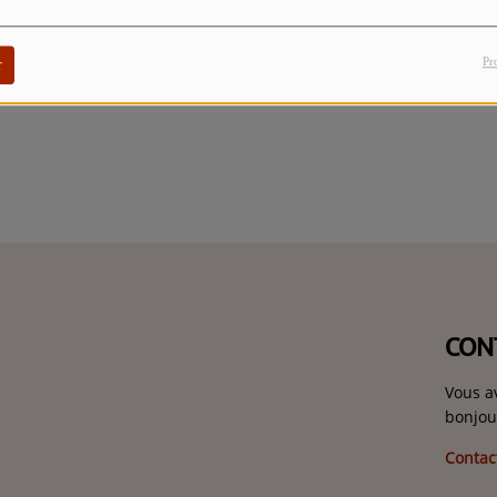
Pr
r
CON
Vous a
bonjou
Contac