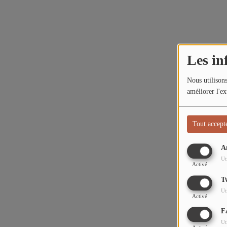
L'ÉNERGIE DES 9 ÉTOILES
MIXTAPE ADDICT RADIO SHOW
Les in
"SI ON CHANTAIT", L'ÉMISSION
SONS 2 DARONS
Nous utilisons
améliorer l'ex
La Radio
Tout accept
EQUIPE
A
PODCASTS
Ut
Activé
INTERVIEW
T
Ut
Activé
Musique
F
Ut