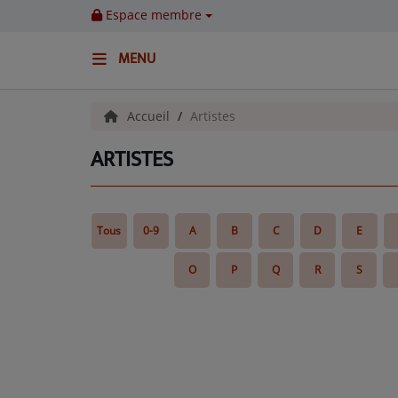
Espace membre
MENU
ACCUEIL
Accueil
Artistes
ARTISTES
Emissions
BENJI & COMPAGNIE
Tous
0-9
A
B
C
D
E
GIEN, SA FABULEUSE HISTOIRE
O
P
Q
R
S
GRAFFITI CINÉMA
LES ASSOCIÉS DU JOUR
LA CHRONIQUE ENVIRONNEMENTALE
LA CHRONIQUE MUSICALE