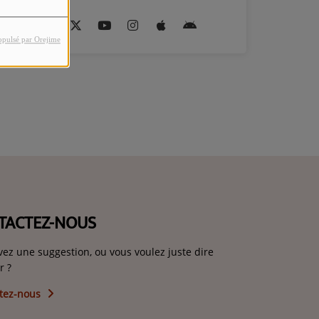
opulsé par Orejime
TACTEZ-NOUS
vez une suggestion, ou vous voulez juste dire
r ?
tez-nous