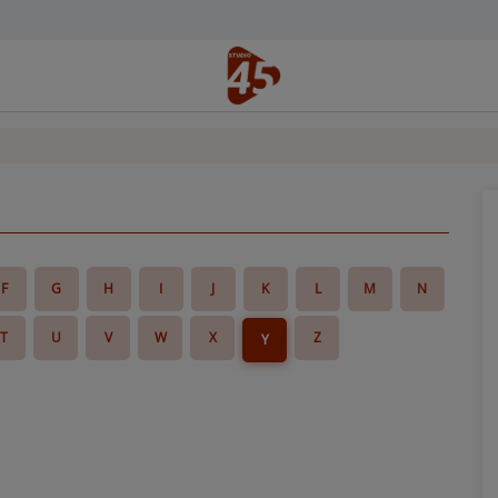
F
G
H
I
J
K
L
M
N
T
U
V
W
X
Z
Y