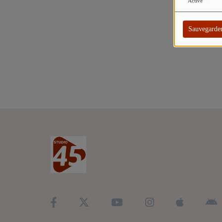
TITRES DIFFUSÉS
Activé
ARTISTES
Sauvegarde
TOP 10
Participez
ADHÉREZ À STUDIO 45 !
DÉDICACES
Contact