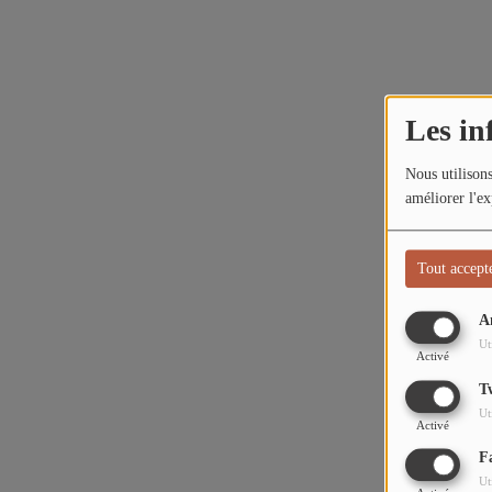
L'ÉNERGIE DES 9 ÉTOILES
MIXTAPE ADDICT RADIO SHOW
Les in
"SI ON CHANTAIT", L'ÉMISSION
SONS 2 DARONS
Nous utilisons
améliorer l'ex
La Radio
Tout accept
EQUIPE
A
PODCASTS
Ut
Activé
INTERVIEW
T
Ut
Activé
Musique
F
Ut