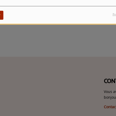
Pr
r
CON
Vous a
bonjou
Contac