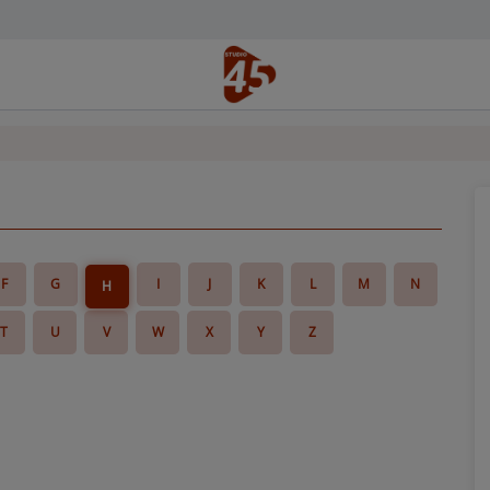
F
G
I
J
K
L
M
N
H
T
U
V
W
X
Y
Z