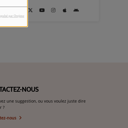
opulsé par Orejime
TACTEZ-NOUS
vez une suggestion, ou vous voulez juste dire
r ?
tez-nous