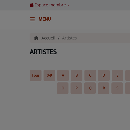
Espace membre
MENU
ACCUEIL
Accueil
Artistes
ARTISTES
Emissions
BENJI & COMPAGNIE
Tous
0-9
A
B
C
D
E
GIEN, SA FABULEUSE HISTOIRE
O
P
Q
R
S
GRAFFITI CINÉMA
LES ASSOCIÉS DU JOUR
LA CHRONIQUE ENVIRONNEMENTALE
LA CHRONIQUE MUSICALE