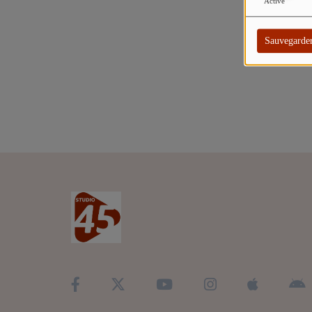
TITRES DIFFUSÉS
Activé
ARTISTES
Sauvegarde
TOP 10
Participez
ADHÉREZ À STUDIO 45 !
DÉDICACES
Contact