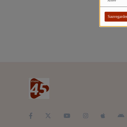
TITRES DIFFUSÉS
Activé
ARTISTES
Sauvegarde
TOP 10
Participez
ADHÉREZ À STUDIO 45 !
DÉDICACES
Contact