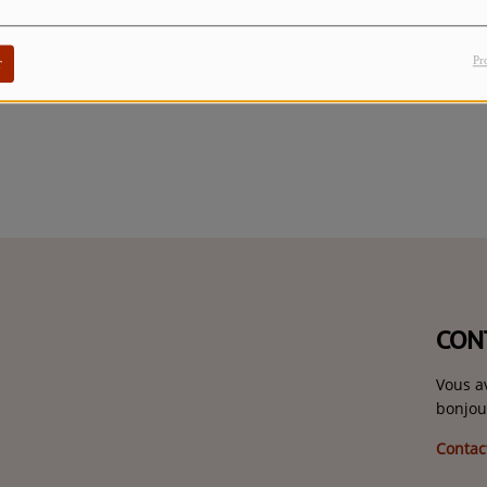
Pr
r
CON
Vous a
bonjou
Contac