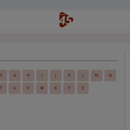
F
G
H
I
J
K
L
M
N
T
U
V
W
X
Y
Z