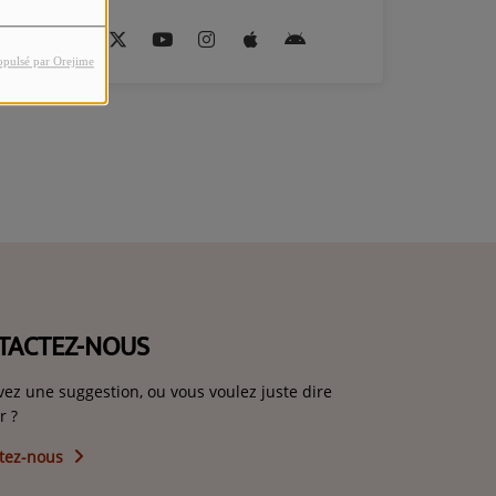
opulsé par Orejime
TACTEZ-NOUS
vez une suggestion, ou vous voulez juste dire
r ?
tez-nous