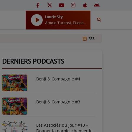
Laurie Sky
Arnold Turbost, Etienne Daho
RSS
DERNIERS PODCASTS
Benji & Compagnie #4
Benji & Compagnie #3
Les Associés du Jour #10 –
Donner la parole, changer le