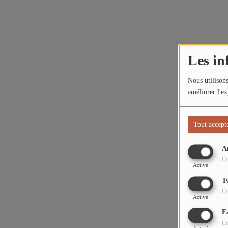
L'ÉNERGIE DES 9 ÉTOILES
MIXTAPE ADDICT RADIO SHOW
Les in
"SI ON CHANTAIT", L'ÉMISSION
SONS 2 DARONS
Nous utilisons
améliorer l'ex
La Radio
Tout accept
EQUIPE
A
PODCASTS
Ut
Activé
INTERVIEW
T
Ut
Activé
Musique
F
Ut