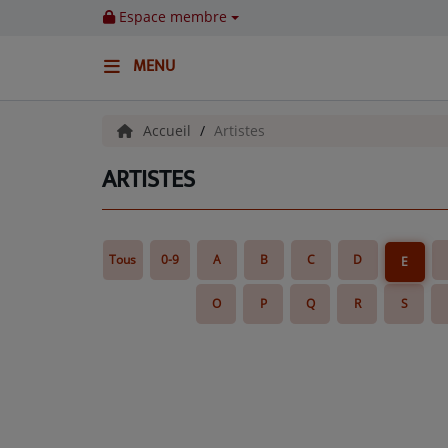
Espace membre
MENU
ACCUEIL
Accueil
Artistes
ARTISTES
Emissions
BENJI & COMPAGNIE
Tous
0-9
A
B
C
D
E
GIEN, SA FABULEUSE HISTOIRE
O
P
Q
R
S
GRAFFITI CINÉMA
LES ASSOCIÉS DU JOUR
LA CHRONIQUE ENVIRONNEMENTALE
LA CHRONIQUE MUSICALE