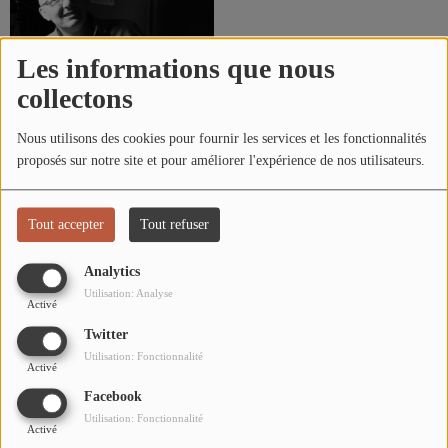
L'ÉNERGIE DES 9 ÉTOILES
MIXTAPE ADDICT RADIO SHOW
Les informations que nous
"SI ON CHANTAIT", L'ÉMISSION
collectons
SONS 2 DARONS
Nous utilisons des cookies pour fournir les services et les fonctionnalités
proposés sur notre site et pour améliorer l'expérience de nos utilisateurs.
Dominique Régnier (Le
La Radio
Pianiste.com)
Tout accepter
Tout refuser
EQUIPE
Analytics
PODCASTS
Utilisation: Analyse
Activé
INTERVIEW
Twitter
Utilisation: Fonctionnalité
Activé
Musique
Facebook
Utilisation: Fonctionnalité
TITRES DIFFUSÉS
Activé