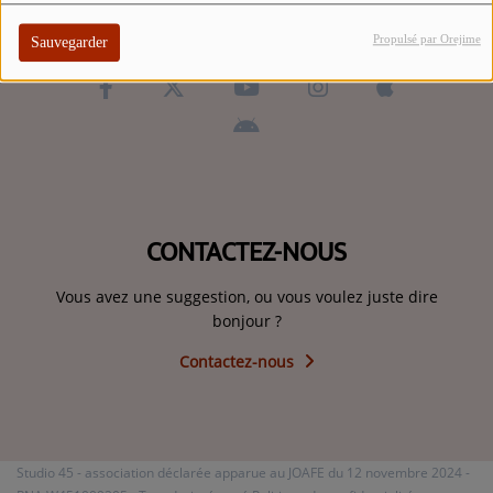
ARTISTES
Propulsé par Orejime
Sauvegarder
TOP 10
Participez
ADHÉREZ À STUDIO 45 !
DÉDICACES
CONTACTEZ-NOUS
Vous avez une suggestion, ou vous voulez juste dire
Contact
bonjour ?
Contactez-nous
Se connecter
Studio 45 - association déclarée apparue au JOAFE du 12 novembre 2024 -