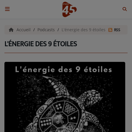
ACCUEIL
Accueil
Podcasts
L'énergie des 9 étoiles
RSS
L'ÉNERGIE DES 9 ÉTOILES
Emissions
BENJI & COMPAGNIE
GIEN, SA FABULEUSE HISTOIRE
GRAFFITI CINÉMA
LES ASSOCIÉS DU JOUR
LA CHRONIQUE ENVIRONNEMENTALE
LA CHRONIQUE MUSICALE