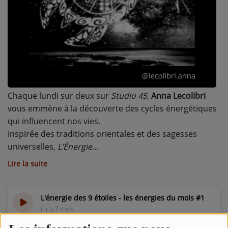
L'ÉNERGIE DES 9 ÉTOILES
MIXTAPE ADDICT RADIO SHOW
"SI ON CHANTAIT", L'ÉMISSION
SONS 2 DARONS
Chaque lundi sur deux sur
Studio 45
,
Anna Lecolibri
La Radio
vous emmène à la découverte des cycles énergétiques
EQUIPE
qui influencent nos vies.
Inspirée des traditions orientales et des sagesses
PODCASTS
universelles,
L’Énergie
INTERVIEW
Lire la suite
Musique
L'énergie des 9 étoiles - les énergies du mois #1
il y a 7 mois
TITRES DIFFUSÉS