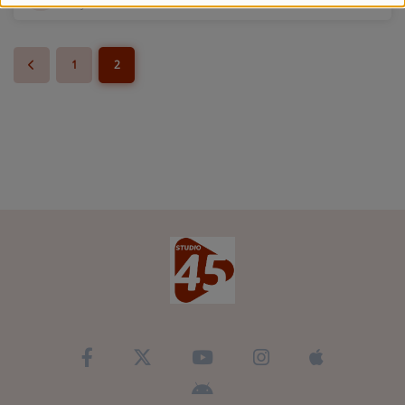
il y a 9 mois
1
2