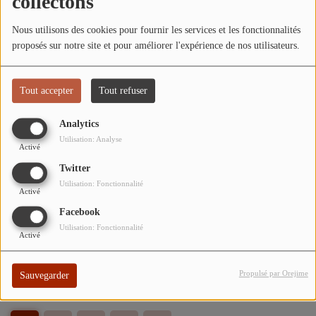
collectons
ARTISTES
Nous utilisons des cookies pour fournir les services et les fonctionnalités
TOP 10
proposés sur notre site et pour améliorer l'expérience de nos utilisateurs.
La Chronique Environnementale
Participez
Tout accepter
Tout refuser
ADHÉREZ À STUDIO 45 !
Analytics
Utilisation: Analyse
DÉDICACES
Activé
Printemps de la poésie (2e partie)
Twitter
Utilisation: Fonctionnalité
Contact
Activé
Facebook
Émission spéciale en direct de Studio 45 à
Utilisation: Fonctionnalité
Activé
Se connecter
la Guinguette Giennoise pour la Fête de la
Radio
Propulsé par Orejime
Sauvegarder