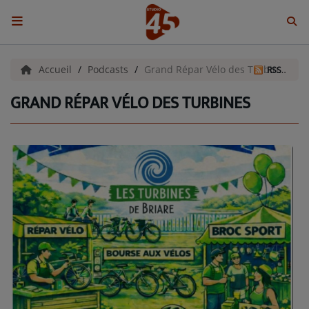
ACCUEIL
Accueil
Podcasts
Grand Répar Vélo des Turbines
RSS
GRAND RÉPAR VÉLO DES TURBINES
Emissions
BENJI & COMPAGNIE
GIEN, SA FABULEUSE HISTOIRE
GRAFFITI CINÉMA
LES ASSOCIÉS DU JOUR
LA CHRONIQUE ENVIRONNEMENTALE
LA CHRONIQUE MUSICALE