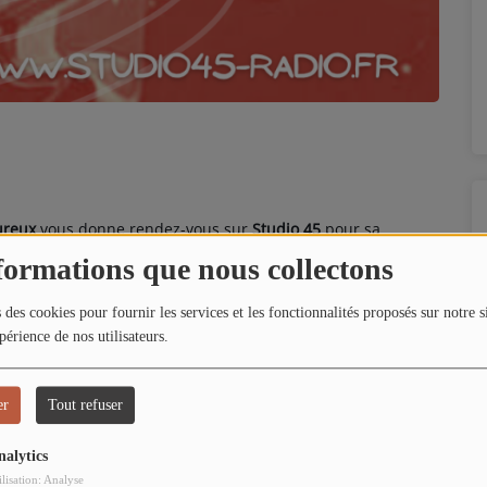
ureux
vous donne rendez-vous sur
Studio 45
pour sa
écouverte sonore. Spécialiste des scènes émergentes et
formations que nous collectons
oint d’honneur à valoriser les artistes locaux et les talents
 des cookies pour fournir les services et les fonctionnalités proposés sur notre s
périence de nos utilisateurs.
 des univers musicaux variés, portés par des musiciens
s ses sélections fines et ses commentaires éclairés,
Joël
pression artistique.
er
Tout refuser
é à la vitalité musicale locale, deux vendredis par mois
nalytics
ilisation: Analyse