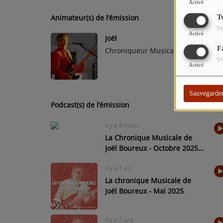
Activé
Animateur(s) de l’émission
T
Ut
Activé
Joël
F
Chroniqueur Musicale
Ut
Activé
Sauvegarde
Podcast(s) de l’émission
il y a 8 mois
La Chronique Musicale de
Joël Boureux - Octobre 2025 -
Reynald Halay
il y a 1 an
La chronique Musicale de
Joël Boureux - Mai 2025
il y a 2 ans