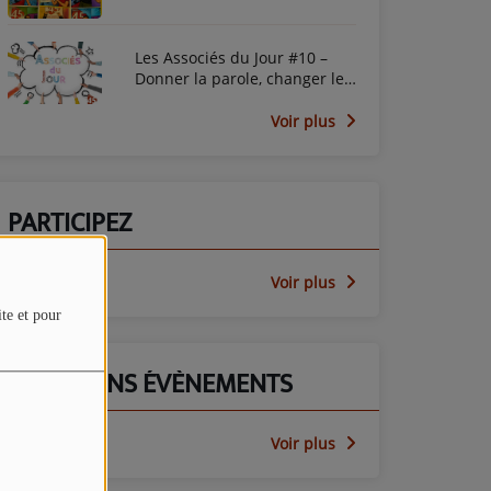
Les Associés du Jour #10 –
Donner la parole, changer le
regard avec le PEP45
Voir plus
PARTICIPEZ
Voir plus
ite et pour
PROCHAINS ÉVÈNEMENTS
Voir plus