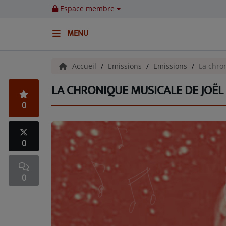
Espace membre
MENU
ACCUEIL
Accueil
Emissions
Emissions
La chro
LA CHRONIQUE MUSICALE DE JOË
Emissions
0
BENJI & COMPAGNIE
GIEN, SA FABULEUSE HISTOIRE
0
GRAFFITI CINÉMA
0
LES ASSOCIÉS DU JOUR
LA CHRONIQUE ENVIRONNEMENTALE
LA CHRONIQUE MUSICALE