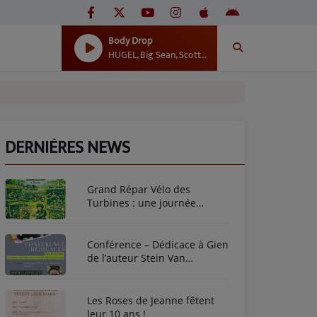
Body Drop
HUGEL, Big Sean, Scott Stoch
DERNIÈRES NEWS
Grand Répar Vélo des
Turbines : une journée
dédiée au vélo à Briare !
Conférence – Dédicace à Gien
de l’auteur Stein Van
Oosteren
Les Roses de Jeanne fêtent
leur 10 ans !