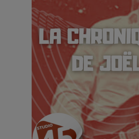
L'ÉNERGIE DES 9 ÉTOILES
MIXTAPE ADDICT RADIO SHOW
"SI ON CHANTAIT", L'ÉMISSION
SONS 2 DARONS
La Radio
EQUIPE
PODCASTS
INTERVIEW
Musique