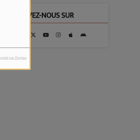
RETROUVEZ-NOUS SUR
opulsé par Orejime