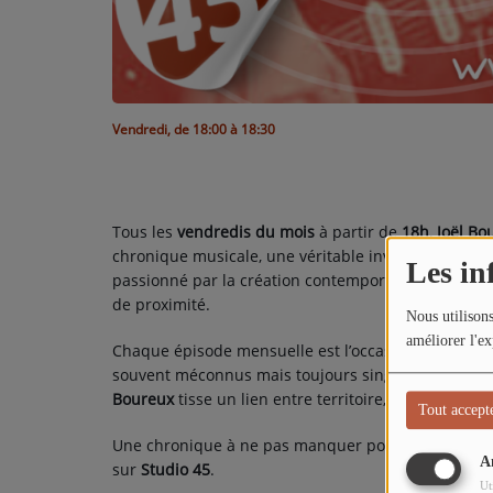
TITRES DIFFUSÉS
ARTISTES
TOP 10
Vendredi, de 18:00 à 18:30
Participez
ADHÉREZ À STUDIO 45 !
Tous les
vendredis du mois
à partir de
18h
,
Joël Bo
chronique musicale, une véritable invitation à la d
DÉDICACES
Les in
passionné par la création contemporaine, il met un p
de proximité.
Nous utilisons
Contact
améliorer l'ex
Chaque épisode mensuelle est l’occasion d’explorer
souvent méconnus mais toujours singuliers. À traver
Boureux
tisse un lien entre territoire, culture et ex
Tout accept
Une chronique à ne pas manquer pour rester connect
A
sur
Studio 45
.
Ut