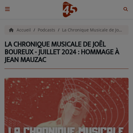
ACCUEIL
Accueil
Podcasts
La Chronique Musicale de Joel Boureux
LA CHRONIQUE MUSICALE DE JOËL
Emissions
BOUREUX - JUILLET 2024 : HOMMAGE À
JEAN MAUZAC
BENJI & COMPAGNIE
GIEN, SA FABULEUSE HISTOIRE
GRAFFITI CINÉMA
LES ASSOCIÉS DU JOUR
LA CHRONIQUE ENVIRONNEMENTALE
LA CHRONIQUE MUSICALE