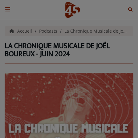
ACCUEIL
Accueil
Podcasts
La Chronique Musicale de Joel Boureux
LA CHRONIQUE MUSICALE DE JOËL
Emissions
BOUREUX - JUIN 2024
BENJI & COMPAGNIE
GIEN, SA FABULEUSE HISTOIRE
GRAFFITI CINÉMA
LES ASSOCIÉS DU JOUR
LA CHRONIQUE ENVIRONNEMENTALE
LA CHRONIQUE MUSICALE