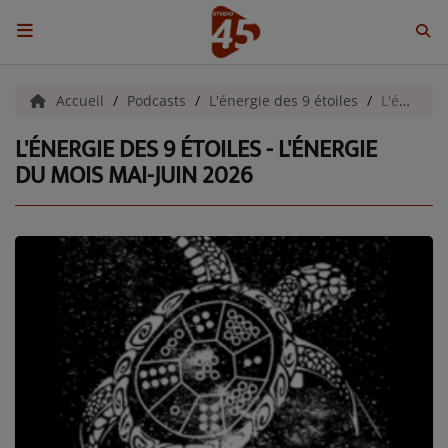
ACCUEIL
Accueil
Podcasts
L'énergie des 9 étoiles
L'énergie des 9 étoiles - l'énergie du mois Mai-Juin 2026
L'ÉNERGIE DES 9 ÉTOILES - L'ÉNERGIE
Emissions
DU MOIS MAI-JUIN 2026
BENJI & COMPAGNIE
GIEN, SA FABULEUSE HISTOIRE
GRAFFITI CINÉMA
LES ASSOCIÉS DU JOUR
LA CHRONIQUE ENVIRONNEMENTALE
LA CHRONIQUE MUSICALE