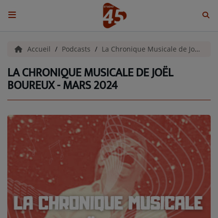
ACCUEIL
Accueil
Podcasts
La Chronique Musicale de Joel Boureux
LA CHRONIQUE MUSICALE DE JOËL
Emissions
BOUREUX - MARS 2024
BENJI & COMPAGNIE
GIEN, SA FABULEUSE HISTOIRE
GRAFFITI CINÉMA
LES ASSOCIÉS DU JOUR
LA CHRONIQUE ENVIRONNEMENTALE
LA CHRONIQUE MUSICALE